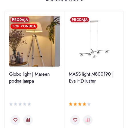
PRODAJA
PRODAJA
TOP PONUDA
2
Globo light | Mareen
MASS light M800190 |
podna lampa
Eva HD luster
Ocjenjeno
4.00
od 5