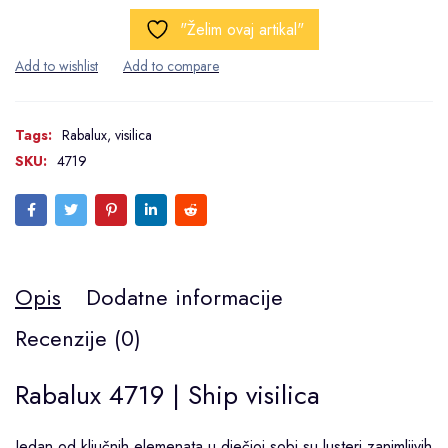
"Želim ovaj artikal"
Tags:
Rabalux
,
visilica
SKU:
4719
Opis
Dodatne informacije
Recenzije (0)
Rabalux 4719 | Ship visilica
Jedan od ključnih elemenata u dječjoj sobi su lusteri zanimljivih