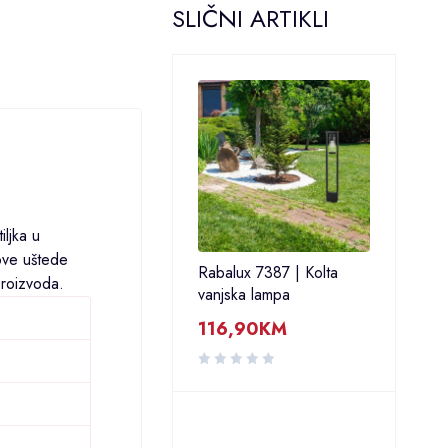
SLIČNI ARTIKLI
iljka u
ove uštede
Rabalux 7387 | Kolta
proizvoda.
vanjska lampa
116,90
KM