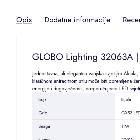
Opis
Dodatne informacije
Recen
GLOBO Lighting 32063A | 
Jednostavna, ali elegantna vanjska svjetiljka Alcala,
klasičnom antracitnom stilu može biti opremljena 
energije i dugovječnosti, preporučujemo LED svjetiljk
Boja
Bijela
Grlo
GX53 LE
Snaga
11W
Napon
230V