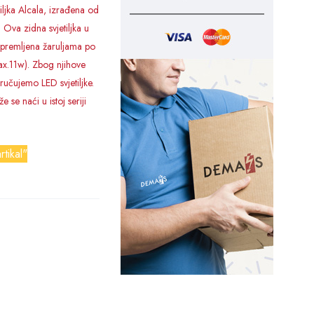
tiljka Alcala, izrađena od
. Ova zidna svjetiljka u
 opremljena žaruljama po
x.11w). Zbog njihove
ručujemo LED svjetiljke.
e se naći u istoj seriji
rtikal"