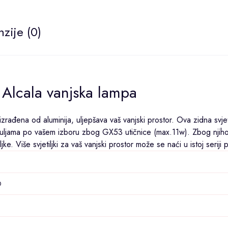
zije (0)
Alcala vanjska lampa
 izrađena od aluminija, uljepšava vaš vanjski prostor. Ova zidna svjet
žaruljama po vašem izboru zbog GX53 utičnice (max.11w). Zbog njih
e. Više svjetiljki za vaš vanjski prostor može se naći u istoj seriji 
D