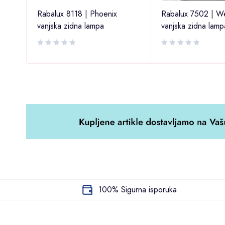
ka
Rabalux 8118 | Phoenix
Rabalux 7502 | We
vanjska zidna lampa
vanjska zidna lamp
100% Sigurna isporuka