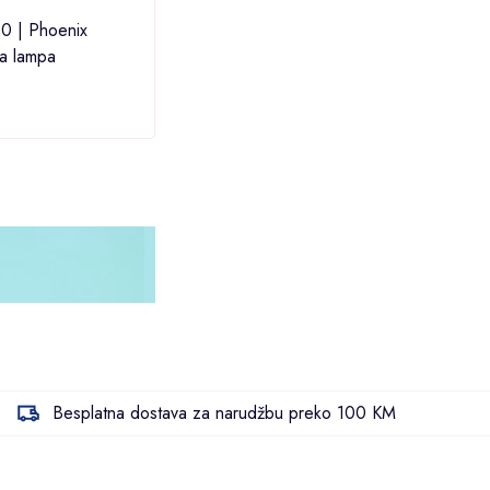
0 | Phoenix
Rabalux 8410 | Roma vanjska
BM E
na lampa
zidna lampa
Mango
Besplatna dostava za narudžbu preko 100 KM