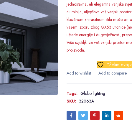
Jednostavna, ali elegantna vanjska svje
aluminija, uljepšava vaš vanjski prostor
klasičnom antracitnom stilu može biti
vašem izboru zbog GX53 utičnice (ma
uštede energije i dugovječnosti, prepo
Više svjetiljki za vaš vanjski prostor mož
proizvoda.
"Želim ovaj a
Tags:
Globo lighting
SKU:
32063A