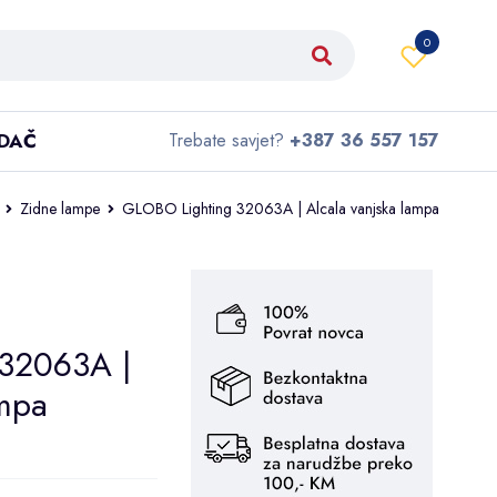
0
IDAČ
Trebate savjet?
+387 36 557 157
Zidne lampe
GLOBO Lighting 32063A | Alcala vanjska lampa
32063A |
ampa