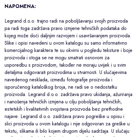
NAPOMENA:
Legrand d.o.o. trajno radi na poboljšavanju svojih proizvoda
pa radi toga zadržava pravo izmjene tehničkih podataka do
kojeg može doći daljnjim razvojem i usavršavanjem proizvoda.
Slike i opisi navedeni u ovom katalogu su samo informativno
komercijalnog karaktera te su okvirni u pogledu teksture i boje
proizvoda i stoga se ne mogu smatrati osnovom za
usporedbu s proizvodom, također ne moraju uvijek i u svim
detaljima odgovarati proizvodima u stvarnosti. U slučajevima
navedenog nesklada, između fotografije proizvoda i
isporučenog kataloškog broja, ne radi se o nedostatku
proizvoda. Legrand d.o.o. zadržava pravo ukidanja, ažuriranja
i nanošenja tehničkih izmjena u cilju poboljšanja tehničkih,
estetskih i kvalitativnih svojstava proizvoda bez prethodne
najave. Legrand d.o.o. zadržava pravo pogreške u opisu i
slici proizvoda u ovom katalogu i nije odgovoran za greške u
tekstu, slikama ili bilo kojem drugom dijelu sadržaja. U slučaju