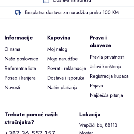
Dostava na adresu
Besplatna dostava za narudžbu preko 100 KM
Informacije
Kupovina
Prava i
obaveze
O nama
Moj nalog
Pravila privatnosti
Naše poslovnice
Moje narudžbe
Uslovi korištenja
Referentna lista
Povrat i reklamacije
Registracija kupaca
Posao i karijera
Dostava i isporuka
Prijava
Novosti
Način plaćanja
Najčešća pitanja
Trebate pomoć naših
Lokacija
stručnjaka?
Vrapčići bb, 88113
+387 36 557 157
Mostar