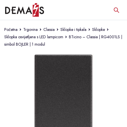
Početna
Trgovina
Classia
Sklopke i tipkala
Sklopke
Sklopka osvijetljena s LED lampicom
BTicino – Classia | RG4001LS |
simbol BOJLER | 1 modul