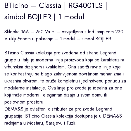
BTicino – Classia | RG4001LS |
simbol BOJLER | 1 modul
Sklopka 16A – 250 Va.c. – osvijetljena s led lampicom 230
V uključenom u pakiranje – 1 modul – simbol BOJLER
BTicino
Classia
kolekcija proizvedena od strane
Legrand
grupe u Italiji je moderna linija proizvoda koja se karakterizira
vrhunskim dizajnom i kvalitetom. Ona sadrži ravne linije koje
se kontrastiraju sa blago zakrivljenom površinom mehanizma i
ukrasnim okvirom, te pruža kompletnu i jedinstvenu ponudu za
modularne instalacije. Ova linija proizvoda je idealna za one
koji traže moderni i elegantan dizajn u svom domu ili
poslovnom prostoru.
DEMA&S je ovlašteni distributer za proizvoda Legrand
grupacije. BTicino Classia kolekcija dostupna je u DEMA&S
radnjama u
Mostaru
,
Sarajevu
i
Tuzli
.