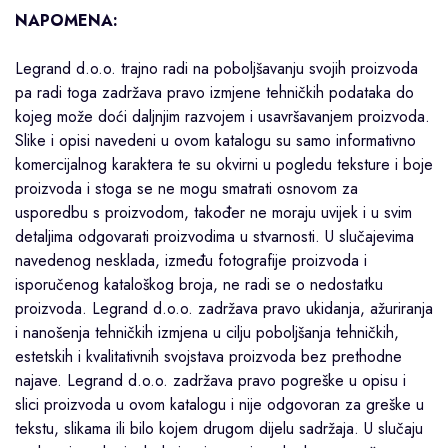
NAPOMENA:
Legrand d.o.o. trajno radi na poboljšavanju svojih proizvoda
pa radi toga zadržava pravo izmjene tehničkih podataka do
kojeg može doći daljnjim razvojem i usavršavanjem proizvoda.
Slike i opisi navedeni u ovom katalogu su samo informativno
komercijalnog karaktera te su okvirni u pogledu teksture i boje
proizvoda i stoga se ne mogu smatrati osnovom za
usporedbu s proizvodom, također ne moraju uvijek i u svim
detaljima odgovarati proizvodima u stvarnosti. U slučajevima
navedenog nesklada, između fotografije proizvoda i
isporučenog kataloškog broja, ne radi se o nedostatku
proizvoda. Legrand d.o.o. zadržava pravo ukidanja, ažuriranja
i nanošenja tehničkih izmjena u cilju poboljšanja tehničkih,
estetskih i kvalitativnih svojstava proizvoda bez prethodne
najave. Legrand d.o.o. zadržava pravo pogreške u opisu i
slici proizvoda u ovom katalogu i nije odgovoran za greške u
tekstu, slikama ili bilo kojem drugom dijelu sadržaja. U slučaju