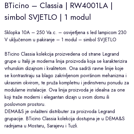
BTicino – Classia | RW4001LA |
simbol SVJETLO | 1 modul
Sklopka 10A – 250 Va.c. – osvijetljena s led lampicom 230
V uključenom u pakiranje – 1 modul – simbol SVJETLO
BTicino
Classia
kolekcija proizvedena od strane
Legrand
grupe u Italiji je moderna linija proizvoda koja se karakterizira
vrhunskim dizajnom i kvalitetom. Ona sadrži ravne linije koje
se kontrastiraju sa blago zakrivljenom površinom mehanizma i
ukrasnim okvirom, te pruža kompletnu i jedinstvenu ponudu za
modularne instalacije. Ova linija proizvoda je idealna za one
koji traže moderni i elegantan dizajn u svom domu ili
poslovnom prostoru.
DEMA&S je ovlašteni distributer za proizvoda Legrand
grupacije. BTicino Classia kolekcija dostupna je u DEMA&S
radnjama u
Mostaru
,
Sarajevu
i
Tuzli
.