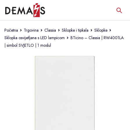
Početna
Trgovina
Classia
Sklopke i tipkala
Sklopke
Sklopka osvijetljena s LED lampicom
BTicino – Classia | RW4001LA
| simbol SVJETLO | 1 modul