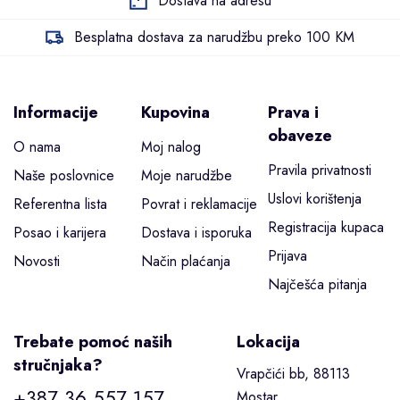
Dostava na adresu
Besplatna dostava za narudžbu preko 100 KM
Informacije
Kupovina
Prava i
obaveze
O nama
Moj nalog
Pravila privatnosti
Naše poslovnice
Moje narudžbe
Uslovi korištenja
Referentna lista
Povrat i reklamacije
Registracija kupaca
Posao i karijera
Dostava i isporuka
Prijava
Novosti
Način plaćanja
Najčešća pitanja
Trebate pomoć naših
Lokacija
stručnjaka?
Vrapčići bb, 88113
+387 36 557 157
Mostar