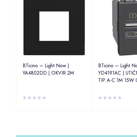
BTicino – Light Now |
BTicino – Light N
YA4802DD | OKVIR 2M
YD4191AC | UTIČ
AT6
TIP A-C 1M 15W