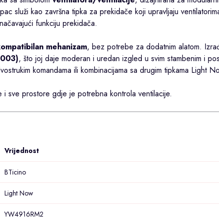
pac služi kao završna tipka za prekidače koji upravljaju ventilatorim
značavajući funkciju prekidača.
kompatibilan mehanizam
, bez potrebe za dodatnim alatom. Izra
9003)
, što joj daje moderan i uredan izgled u svim stambenim i po
ostrukim komandama ili kombinacijama sa drugim tipkama Light No
e i sve prostore gdje je potrebna kontrola ventilacije.
Vrijednost
BTicino
Light Now
YW4916RM2