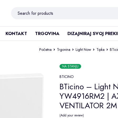
KONTAKT
TRGOVINA
DIZAJNIRAJ SVOJ PREK
Početna
Trgovina
Light Now
Tipka
BTic
NA STANJU
BTICINO
BTicino – Light 
YW4916RM2 | AX
VENTILATOR 2M 
Add your review