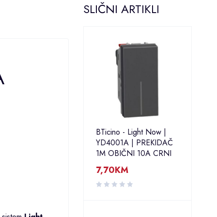
SLIČNI ARTIKLI
A
BTicino - Light Now |
YD4001A | PREKIDAČ
1M OBIČNI 10A CRNI
7,70
KM
i sistem
Light