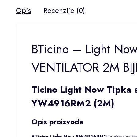
Opis
Recenzije (0)
BTicino – Light No
VENTILATOR 2M BI
Ticino Light Now Tipka 
YW4916RM2 (2M)
Opis proizvoda
BTicino Light Now YW4916RM2
je aksijalna t