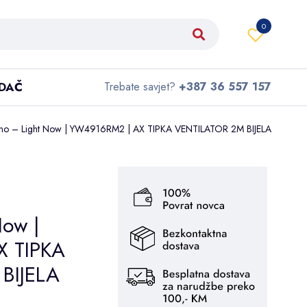
0
IDAČ
Trebate savjet?
+387 36 557 157
ino – Light Now | YW4916RM2 | AX TIPKA VENTILATOR 2M BIJELA
Now |
 TIPKA
BIJELA