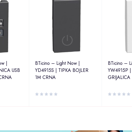
ow |
BTicino – Light Now |
BTicino – L
NICA USB
YD4915S | TIPKA BOJLER
YW4915P |
 CRNA
1M CRNA
GRIJALICA 