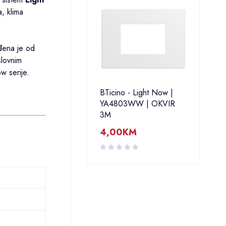
a, klima
đena je od
slovnim
w serije.
BTicino - Light Now |
YA4803WW | OKVIR
3M
4,00
KM