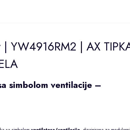
w | YW4916RM2 | AX TIPK
JELA
sa simbolom ventilacije –
ipka sa simbolom
ventilatora/ventilacije
, dizajnirana za modularn