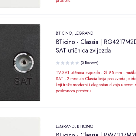
prostoru.
BTICINO
,
LEGRAND
BTicino - Classia | RG4217M2
SAT utičnica zvijezda
(0 Reviews)
TV-SAT utičnica zvijezda - Ø 9.5 mm - muški s
SAT - 2 modula Classia linija proizvoda je id
koji traže moderni i elegantan dizajn u svom 
poslovnom prostoru.
LEGRAND
,
BTICINO
BTicino - Classia | RW4217M2