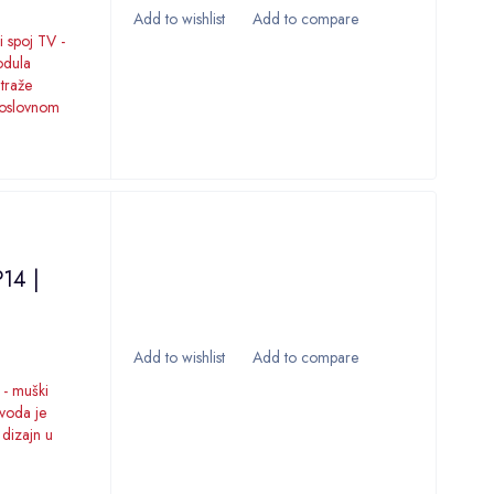
 spoj TV -
odula
 traže
poslovnom
14 |
 - muški
zvoda je
 dizajn u