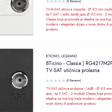
(0 Reviews)
TV-R-SAT utičnica zvijezda - Ø 9.5 mm muški
tip F SAT i radio ženski spoj Ø 9.5 mm - 2 m
Classia linija proizvoda je idealna za one koji
moderni i elegantan dizajn u svom domu ili 
prostoru.
BTICINO
,
LEGRAND
BTicino - Classia | RG4217M2P
TV-SAT utičnica prolazna
(0 Reviews)
TV-SAT utičnica prolazna - 14dB - Ø 9.5 mm
spoj - tip F SAT - 2 modula Classia linija proi
idealna za one koji traže moderni i elegantan
svom domu ili poslovnom prostoru.