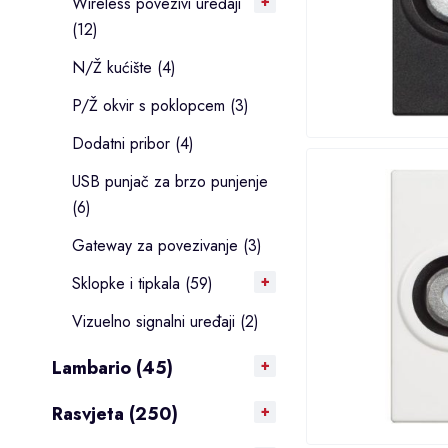
Wireless povezivi uređaji
(12)
N/Ž kućište (4)
P/Ž okvir s poklopcem (3)
Dodatni pribor (4)
USB punjač za brzo punjenje
(6)
Gateway za povezivanje (3)
Sklopke i tipkala (59)
Vizuelno signalni uređaji (2)
Lambario (45)
Rasvjeta (250)