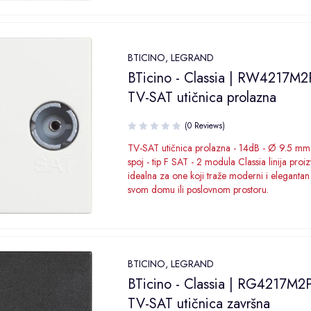
BTICINO
,
LEGRAND
BTicino - Classia | RW4217M2
TV-SAT utičnica prolazna
(0 Reviews)
TV-SAT utičnica prolazna - 14dB - Ø 9.5 mm
spoj - tip F SAT - 2 modula Classia linija proi
idealna za one koji traže moderni i elegantan
svom domu ili poslovnom prostoru.
BTICINO
,
LEGRAND
BTicino - Classia | RG4217M2P
TV-SAT utičnica završna