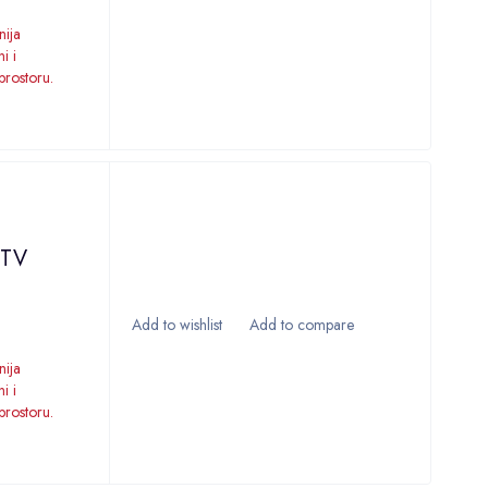
nija
i i
prostoru.
 TV
nija
i i
prostoru.