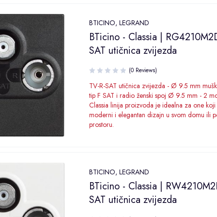
BTICINO
,
LEGRAND
BTicino - Classia | RG4210M2
SAT utičnica zvijezda
(0 Reviews)
TV-R-SAT utičnica zvijezda - Ø 9.5 mm muški
tip F SAT i radio ženski spoj Ø 9.5 mm - 2 m
Classia linija proizvoda je idealna za one koji
moderni i elegantan dizajn u svom domu ili 
prostoru.
BTICINO
,
LEGRAND
BTicino - Classia | RW4210M2
SAT utičnica zvijezda