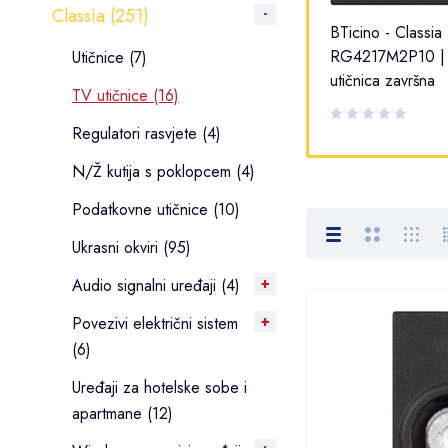
Classia (251)
BTicino - Classia |
BTicino - Classia 
RW4202P10 | TV utičnica
RG4217M2P10 |
Utičnice (7)
završna
utičnica završna
TV utičnice (16)
Regulatori rasvjete (4)
N/Ž kutija s poklopcem (4)
Podatkovne utičnice (10)
Ukrasni okviri (95)
Audio signalni uređaji (4)
Povezivi električni sistem
(6)
Uređaji za hotelske sobe i
apartmane (12)