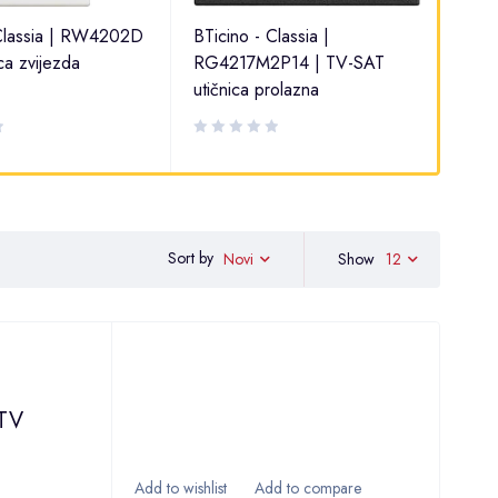
 Classia | RW4202D
BTicino - Classia |
BTi
ca zvijezda
RG4217M2P14 | TV-SAT
| TV
utičnica prolazna
Sort by
Show
12
Novi
 TV