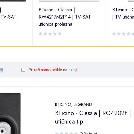
|
BTicino - Classia |
BTicino -
 TV-SAT
RW4217M2P14 | TV-SAT
| TV utični
utičnica prolazna
Prikaži samo artikle na akciji
BTICINO
,
LEGRAND
BTicino - Classia | RG4202F |
utičnica tip
(0 Reviews)