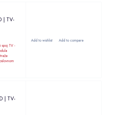
D | TV-
 spoj TV -
odula
 traže
poslovnom
D | TV-