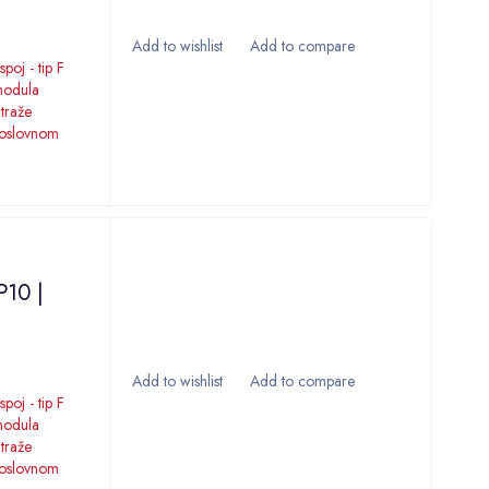
poj - tip F
 modula
 traže
poslovnom
P10 |
poj - tip F
 modula
 traže
poslovnom