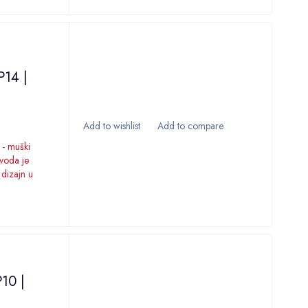
P14 |
 - muški
zvoda je
 dizajn u
10 |