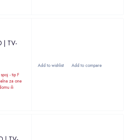
D | TV-
poj - tip F
ealna za one
domu ili
D | TV-