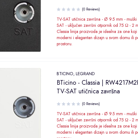
(0 Reviews)
TV-SAT utičnica završna - Ø 9.5 mm - muški s
SAT - uključen završni otpornik od 75 Ω - 2
Classia linija proizvoda je idealna za one koji
moderni i elegantan dizajn u svom domu ili 
prostoru.
BTICINO
,
LEGRAND
BTicino - Classia | RW4217M2
TV-SAT utičnica završna
(0 Reviews)
TV-SAT utičnica završna - Ø 9.5 mm - muški s
SAT - uključen završni otpornik od 75 Ω - 2
Classia linija proizvoda je idealna za one koji
moderni i elegantan dizajn u svom domu ili 