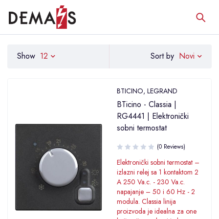
Novi
Show
12
Sort by
BTICINO
,
LEGRAND
BTicino - Classia |
RG4441 | Elektronički
sobni termostat
(0 Reviews)
Elektronički sobni termostat –
izlazni relej sa 1 kontaktom 2
A 250 Va.c. - 230 Va.c.
napajanje – 50 i 60 Hz - 2
modula. Classia linija
proizvoda je idealna za one