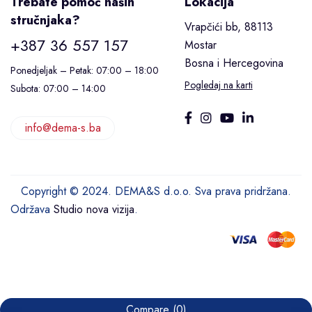
Trebate pomoć naših
Lokacija
stručnjaka?
Vrapčići bb, 88113
+387 36 557 157
Mostar
Bosna i Hercegovina
Ponedjeljak – Petak: 07:00 – 18:00
Pogledaj na karti
Subota: 07:00 – 14:00
info@dema-s.ba
Copyright © 2024. DEMA&S d.o.o. Sva prava pridržana.
Održava
Studio nova vizija
.
Compare
(0)