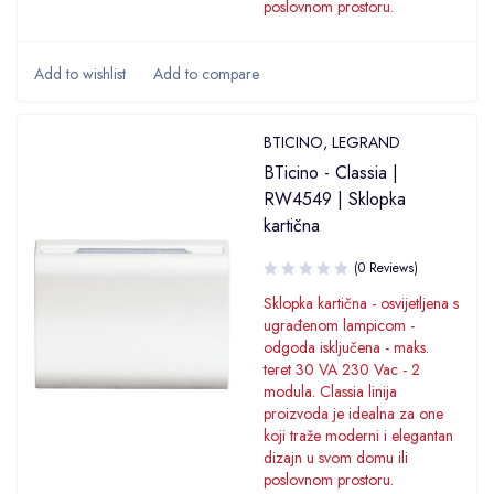
poslovnom prostoru.
BTICINO
,
LEGRAND
BTicino - Classia |
RW4549 | Sklopka
kartična
(0 Reviews)
Sklopka kartična - osvijetljena s
ugrađenom lampicom -
odgoda isključena - maks.
teret 30 VA 230 Vac - 2
modula. Classia linija
proizvoda je idealna za one
koji traže moderni i elegantan
dizajn u svom domu ili
poslovnom prostoru.