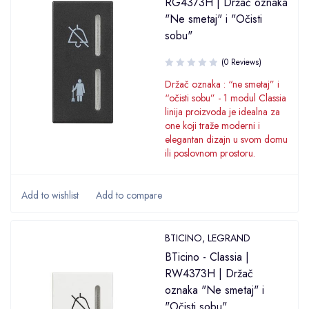
RG4373H | Držač oznaka
"Ne smetaj" i "Očisti
sobu"
(0 Reviews)
Držač oznaka : “ne smetaj” i
“očisti sobu” - 1 modul Classia
linija proizvoda je idealna za
one koji traže moderni i
elegantan dizajn u svom domu
ili poslovnom prostoru.
BTICINO
,
LEGRAND
BTicino - Classia |
RW4373H | Držač
oznaka "Ne smetaj" i
"Očisti sobu"