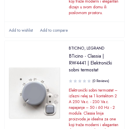
koji traže moderni i elegantan
dizajn u svom domu ili
poslovnom prostoru.
BTICINO
,
LEGRAND
BTicino - Classia |
RW4441 | Elektronički
sobni termostat
(0 Reviews)
Elektronički sobni termostat –
izlazni relej sa 1 kontaktom 2
A 250 Va.c. - 230 Va.c.
napajanje – 50 i 60 Hz - 2
modula. Classia linija
proizvoda je idealna za one
koji traže moderni i elegantan