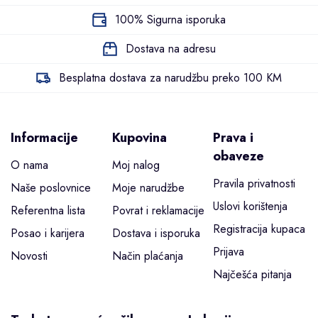
100% Sigurna isporuka
Dostava na adresu
Besplatna dostava za narudžbu preko 100 KM
Informacije
Kupovina
Prava i
obaveze
O nama
Moj nalog
Pravila privatnosti
Naše poslovnice
Moje narudžbe
Uslovi korištenja
Referentna lista
Povrat i reklamacije
Registracija kupaca
Posao i karijera
Dostava i isporuka
Prijava
Novosti
Način plaćanja
Najčešća pitanja