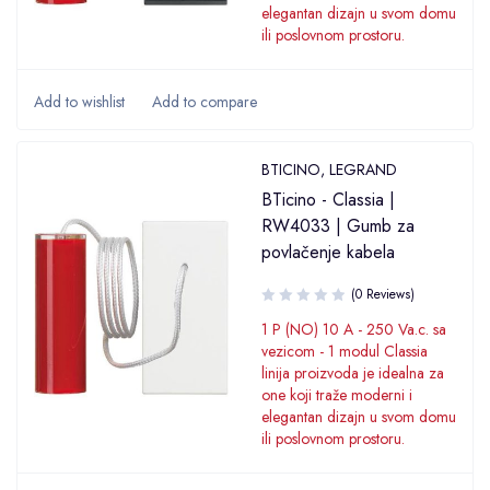
elegantan dizajn u svom domu
ili poslovnom prostoru.
BTICINO
,
LEGRAND
BTicino - Classia |
RW4033 | Gumb za
povlačenje kabela
(0 Reviews)
1 P (NO) 10 A - 250 Va.c. sa
vezicom - 1 modul Classia
linija proizvoda je idealna za
one koji traže moderni i
elegantan dizajn u svom domu
ili poslovnom prostoru.