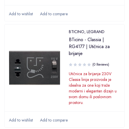
BTICINO
,
LEGRAND
BTicino - Classia |
RG4177 | Utičnica za
brijanje
(0 Reviews)
Utičnica za brijanje 230V
Classia linija proizvoda je
idealna za one koji traže
moderni i elegantan dizajn u
svom domu ili poslovnom
prostoru.