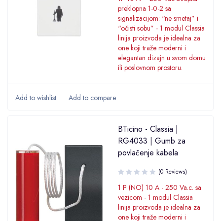
preklopna 1-0-2 sa
signalizacijom: “ne smetaj” i
“očisti sobu” - 1 modul Classia
linija proizvoda je idealna za
one koji traže moderni i
elegantan dizajn u svom domu
ili poslovnom prostoru.
BTicino - Classia |
RG4033 | Gumb za
povlačenje kabela
(0 Reviews)
1 P (NO) 10 A - 250 Va.c. sa
vezicom - 1 modul Classia
linija proizvoda je idealna za
one koji traže moderni i