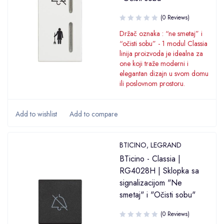
(0 Reviews)
Držač oznaka : “ne smetaj” i
“očisti sobu” - 1 modul Classia
linija proizvoda je idealna za
one koji traže moderni i
elegantan dizajn u svom domu
ili poslovnom prostoru.
BTICINO
,
LEGRAND
BTicino - Classia |
RG4028H | Sklopka sa
signalizacijom "Ne
smetaj" i "Očisti sobu"
(0 Reviews)