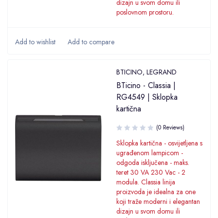
dizajn u svom domu ili
poslovnom prostoru.
BTICINO
,
LEGRAND
BTicino - Classia |
RG4549 | Sklopka
kartična
(0 Reviews)
Sklopka kartična - osvijetljena s
ugrađenom lampicom -
odgoda isključena - maks.
teret 30 VA 230 Vac - 2
modula. Classia linija
proizvoda je idealna za one
koji traže moderni i elegantan
dizajn u svom domu ili