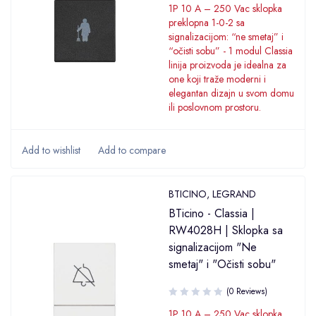
1P 10 A – 250 Vac sklopka
preklopna 1-0-2 sa
signalizacijom: “ne smetaj” i
“očisti sobu” - 1 modul Classia
linija proizvoda je idealna za
one koji traže moderni i
elegantan dizajn u svom domu
ili poslovnom prostoru.
BTICINO
,
LEGRAND
BTicino - Classia |
RW4028H | Sklopka sa
signalizacijom "Ne
smetaj" i "Očisti sobu"
(0 Reviews)
1P 10 A – 250 Vac sklopka