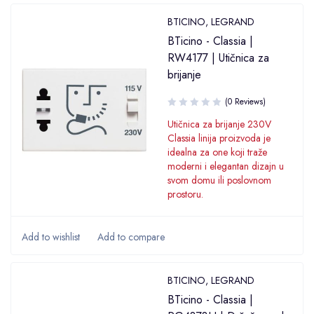
BTICINO
,
LEGRAND
BTicino - Classia |
RW4177 | Utičnica za
brijanje
(0 Reviews)
Utičnica za brijanje 230V
Classia linija proizvoda je
idealna za one koji traže
moderni i elegantan dizajn u
svom domu ili poslovnom
prostoru.
BTICINO
,
LEGRAND
BTicino - Classia |