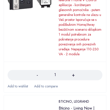
telefona i Home + Control
aplikacije - korištenjem
glasovnih pomoćnika - putem
generalne kontrole na ulazu u
Vaš prostor Isporučuje se s
podžbuknim Home/Away
bezžičnom scenario sklopkom
1 modul potrebnom za
pokretanje procedure
povezivanja svih povezivih
uređaja. Napajanje 110-230
VA - 2 modula
Količina
BTICINO
,
LEGRAND
Bticino - Living Now |