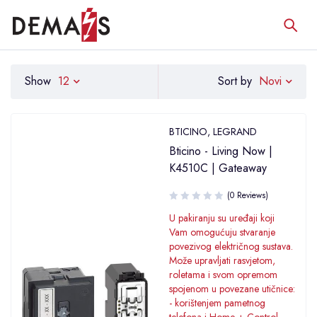
Novi
Show
12
Sort by
BTICINO
,
LEGRAND
Bticino - Living Now |
K4510C | Gateaway
(0 Reviews)
U pakiranju su uređaji koji
Vam omogućuju stvaranje
povezivog električnog sustava.
Može upravljati rasvjetom,
roletama i svom opremom
spojenom u povezane utičnice:
- korištenjem pametnog