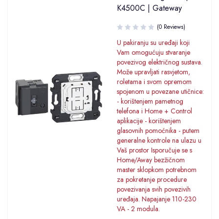
K4500C | Gateway
(0 Reviews)
U pakiranju su uređaji koji
Vam omogućuju stvaranje
povezivog električnog sustava.
Može upravljati rasvjetom,
roletama i svom opremom
spojenom u povezane utičnice:
- korištenjem pametnog
telefona i Home + Control
aplikacije - korištenjem
glasovnih pomoćnika - putem
generalne kontrole na ulazu u
Vaš prostor Isporučuje se s
Home/Away bezžičnom
master sklopkom potrebnom
za pokretanje procedure
povezivanja svih povezivih
uređaja. Napajanje 110-230
VA - 2 modula.