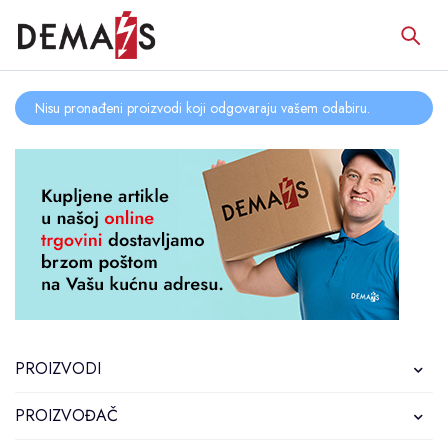
Nisu pronađeni proizvodi koji odgovaraju vašem odabiru.
PROIZVODI
PROIZVOĐAČ