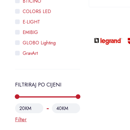
BTICINO
COLORS LED
E-LIGHT
EMIBIG
GLOBO Lighting
GravArt
HOROZ ELECTRIC
Intra Lighting
FILTRIRAJ PO CIJENI
LAMBARIO
LEGRAND
MASS-LIGHT
20KM
40KM
ORNO
Filter
OSRAM