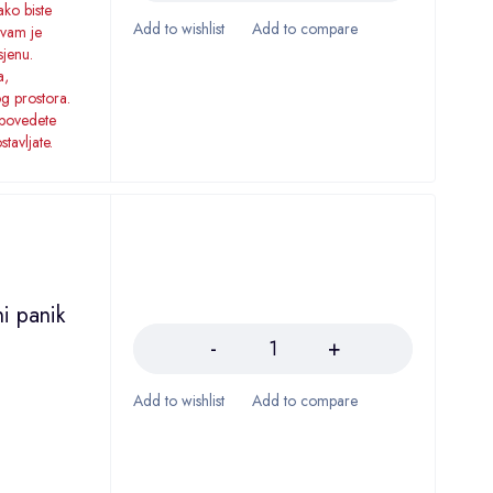
ako biste
 vam je
sjenu.
a,
og prostora.
 povedete
tavljate.
Količina
i panik