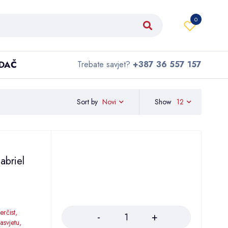
0
IDAČ
Trebate savjet?
+387 36 557 157
Sort by
Show
12
Novi
abriel
Količina
erčist,
asvjetu,