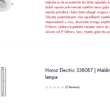
najbolje je da je postavite što bliže ogledalu k
dobili najviše pokrivenosti svjetlom tamo gdje
najviše potrebna i kako biste izbjegli moguću 
Takođe, postavljanjem više ugradbenih svjetal
raspoređenih u nizu, stvorićete mnogo svijetl
Prilikom odabira kupatilske rasvjete važno da
računa od IP faktoru, kao i mjestu gdje istu pos
Horoz Electric 338087 | Maldin
lampa
(0 Reviews)