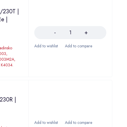
3/230T |
če |
Količina
zadinsko
4003,
4003M2A,
 K4034.
V230R |