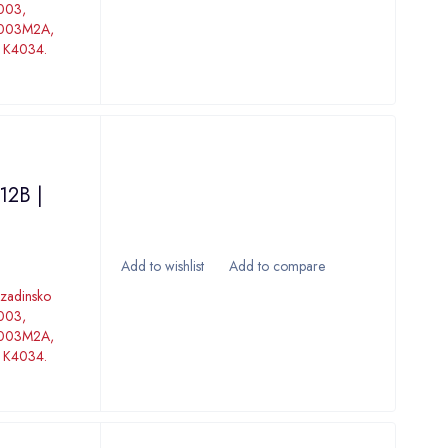
4003,
4003M2A,
 K4034.
12B |
ozadinsko
4003,
4003M2A,
 K4034.