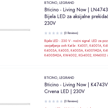
BTICINO
,
LEGRAND
Bticino - Living Now | LN474
Bijela LED za aksijalne prekida
230V
(0 Reviews)
Bijela LED - 230 V - noćni signal. LED za po
osvijetljenje ovih Kat.br.: K4001, K4001A, K
K4003A, K4005, K4005A, K4001M2A, K
K4005M2A, KW4002, KG4002, KM4002 i
BTICINO
,
LEGRAND
Bticino - Living Now | K4743
Crvena LED | 230V
(0 Reviews)