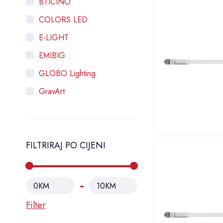
BTICINO
COLORS LED
E-LIGHT
EMIBIG
GLOBO Lighting
GravArt
HOROZ ELECTRIC
Intra Lighting
FILTRIRAJ PO CIJENI
LAMBARIO
LEGRAND
MASS-LIGHT
0KM
10KM
ORNO
Filter
OSRAM