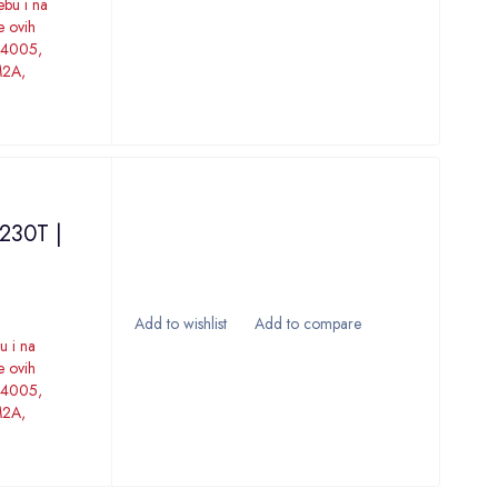
ebu i na
e ovih
K4005,
2A,
V230T |
u i na
e ovih
K4005,
2A,