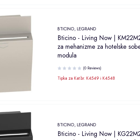
BTICINO
,
LEGRAND
Bticino - Living Now | KM22M2
za mehanizme za hotelske sobe
modula
(0 Reviews)
Tipka za Kat.br. K4549 i K4548
BTICINO
,
LEGRAND
Bticino - Living Now | KG22M2