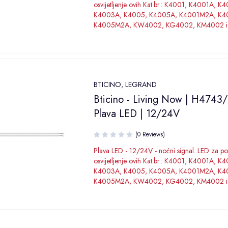
osvijetljenje ovih Kat.br.: K4001, K4001A, K
K4003A, K4005, K4005A, K4001M2A, K
K4005M2A, KW4002, KG4002, KM4002 i
BTICINO
,
LEGRAND
Bticino - Living Now | H4743/
Plava LED | 12/24V
(0 Reviews)
Plava LED - 12/24V - noćni signal. LED za p
osvijetljenje ovih Kat.br.: K4001, K4001A, K
K4003A, K4005, K4005A, K4001M2A, K
K4005M2A, KW4002, KG4002, KM4002 i