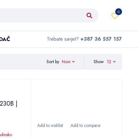
0
IDAČ
Trebate savjet?
+387 36 557 157
Sort by
Show
12
Novi
/230B |
adinsko