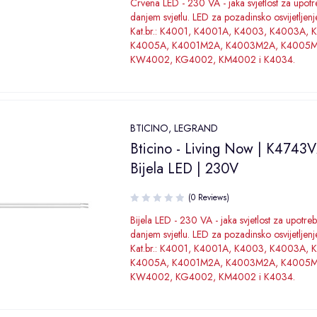
Crvena LED - 230 VA - jaka svjetlost za upotr
danjem svjetlu. LED za pozadinsko osvijetljenj
Kat.br.: K4001, K4001A, K4003, K4003A, 
K4005A, K4001M2A, K4003M2A, K4005M
KW4002, KG4002, KM4002 i K4034.
BTICINO
,
LEGRAND
Bticino - Living Now | K4743
Bijela LED | 230V
(0 Reviews)
Bijela LED - 230 VA - jaka svjetlost za upotreb
danjem svjetlu. LED za pozadinsko osvijetljenj
Kat.br.: K4001, K4001A, K4003, K4003A, 
K4005A, K4001M2A, K4003M2A, K4005M
KW4002, KG4002, KM4002 i K4034.