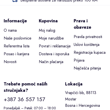
Besplatna dostava za narudžbu preko 100 KM
Informacije
Kupovina
Prava i
obaveze
O nama
Moj nalog
Pravila privatnosti
Naše poslovnice
Moje narudžbe
Uslovi korištenja
Referentna lista
Povrat i reklamacije
Registracija kupaca
Posao i karijera
Dostava i isporuka
Prijava
Novosti
Način plaćanja
Najčešća pitanja
Trebate pomoć naših
Lokacija
stručnjaka?
Vrapčići bb, 88113
+387 36 557 157
Mostar
Bosna i Hercegovina
Ponedjeljak – Petak: 07:00 – 18:00