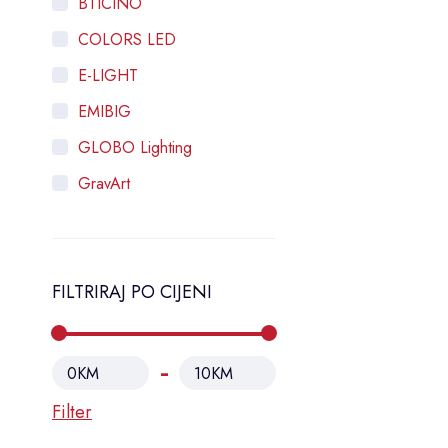
BTICINO
COLORS LED
E-LIGHT
EMIBIG
GLOBO Lighting
GravArt
HOROZ ELECTRIC
Intra Lighting
FILTRIRAJ PO CIJENI
LAMBARIO
LEGRAND
MASS-LIGHT
0KM
10KM
ORNO
Filter
OSRAM