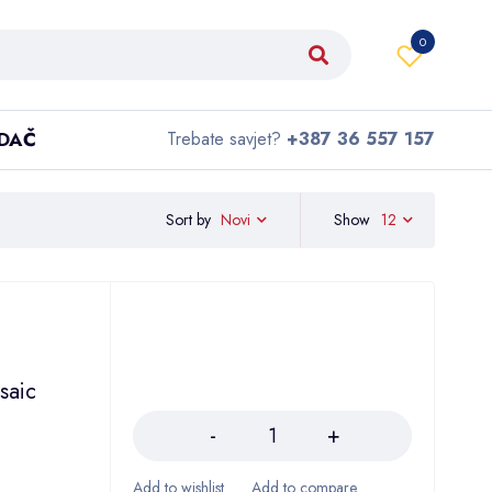
0
IDAČ
Trebate savjet?
+387 36 557 157
Sort by
Show
12
Novi
saic
Količina