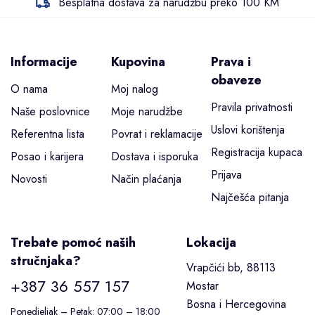
Besplatna dostava za narudžbu preko 100 KM
Informacije
Kupovina
Prava i
obaveze
O nama
Moj nalog
Pravila privatnosti
Naše poslovnice
Moje narudžbe
Uslovi korištenja
Referentna lista
Povrat i reklamacije
Registracija kupaca
Posao i karijera
Dostava i isporuka
Prijava
Novosti
Način plaćanja
Najčešća pitanja
Trebate pomoć naših
Lokacija
stručnjaka?
Vrapčići bb, 88113
+387 36 557 157
Mostar
Bosna i Hercegovina
Ponedjeljak – Petak: 07:00 – 18:00