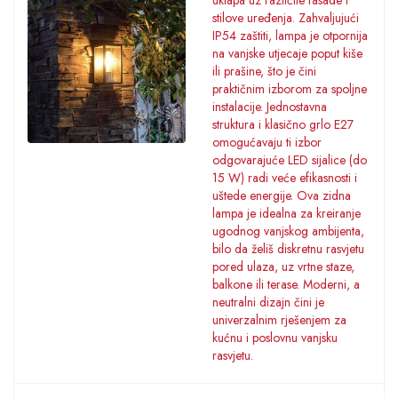
uklapa uz različite fasade i
stilove uređenja. Zahvaljujući
IP54 zaštiti, lampa je otpornija
na vanjske utjecaje poput kiše
ili prašine, što je čini
praktičnim izborom za spoljne
instalacije. Jednostavna
struktura i klasično grlo E27
omogućavaju ti izbor
odgovarajuće LED sijalice (do
15 W) radi veće efikasnosti i
uštede energije. Ova zidna
lampa je idealna za kreiranje
ugodnog vanjskog ambijenta,
bilo da želiš diskretnu rasvjetu
pored ulaza, uz vrtne staze,
balkone ili terase. Moderni, a
neutralni dizajn čini je
univerzalnim rješenjem za
kućnu i poslovnu vanjsku
rasvjetu.