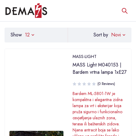
Novi
Show
12
Sort by
MASS-LIGHT
MASS Light M040153 |
Bardem vrtna lampa 1xE27
(0 Reviews)
Bardem ML-5801-1W je
kompaktna i elegantna zidna
lampa za vrt i eksterijer koja
pruža sigurno i funkcionalno
osvjetljenje ulaznih zona,
terasa ili baštenskih zidova.
Njena antracit boja se lako