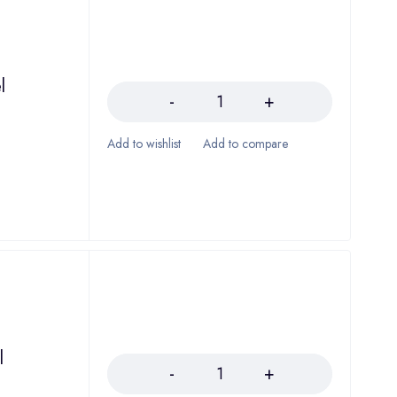
Količina
l
Količina
l