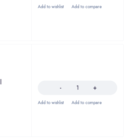
Količina
l