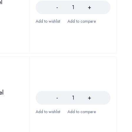
l
Količina
el