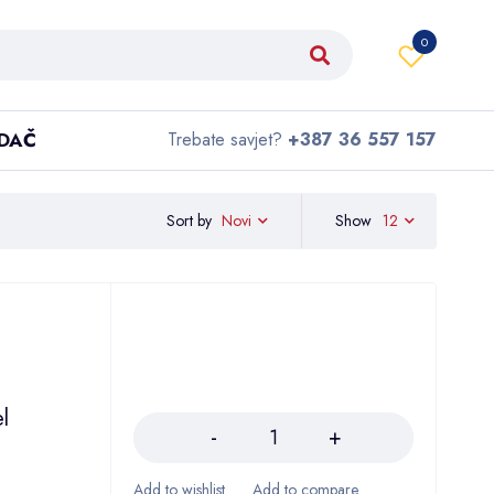
0
IDAČ
Trebate savjet?
+387 36 557 157
Sort by
Show
12
Novi
Količina
l