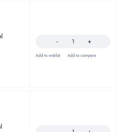
Količina
l
Količina
l