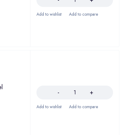
Količina
l