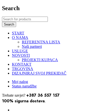
Search
START
O NAMA
REFERENTNA LISTA
Naši partneri
USLUGE
NOVOSTI
PROJEKTI KUPACA
KONTAKT
TRGOVINA
DIZAJNIRAJ SVOJ PREKIDAČ
Moj nalog
Status narudžbe
+387 36 557 157
Trebate savjet?
100% sigurna dostava
.