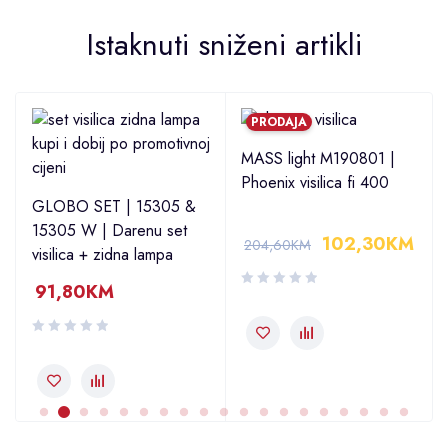
Istaknuti sniženi artikli
PRODAJA
MASS light M190801 |
Phoenix visilica fi 400
GLOBO SET | 15305 &
15305 W | Darenu set
102,30
KM
204,60
KM
visilica + zidna lampa
91,80
KM