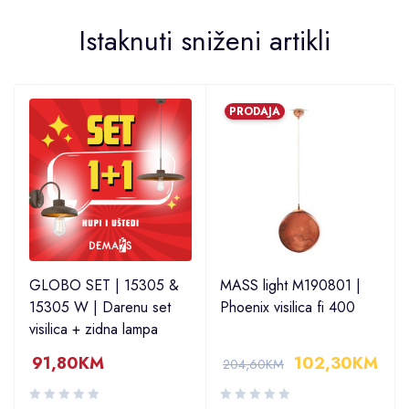
Istaknuti sniženi artikli
PRODAJA
GLOBO SET | 15305 &
MASS light M190801 |
15305 W | Darenu set
Phoenix visilica fi 400
visilica + zidna lampa
91,80
KM
102,30
KM
204,60
KM